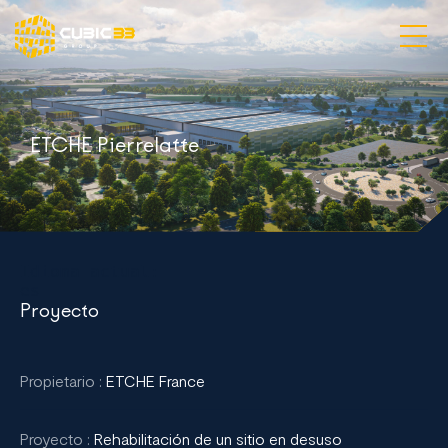
Visión y Desafíos
ETCHE Pierrelatte
Servicios y especialidades
Proyectos
Nuestras agencias
Idioma actual:

es
Contacto
Proyecto
Español
Propietario :
ETCHE France
Proyecto :
Rehabilitación de un sitio en desuso