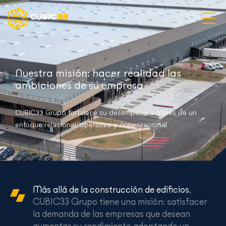
Visión y Desafíos
Nuestra misión: hacer realidad las
Servicios y especialidades
ambiciones de su empresa
Proyectos
CUBIC33 Grupo fortalece su desempeño a través de un
enfoque relacional, operativo y organizacional
Nuestras agencias
Contacto
Más allá de la construcción de edificios
,
Español
CUBIC33 Grupo tiene una misión: satisfacer
la demanda de las empresas que desean
aumentar su rendimiento adoptando un