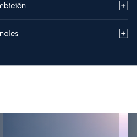
mbición
nales