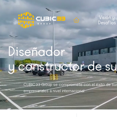
Visión y
Desafíos
Diseñador
y constructor de s
CUBIC33 Group se compromete con el éxito de sus 
empresariales a nivel internacional