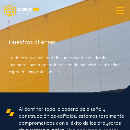
Visión y Desafíos
Nuestros clientes
Servicios y especialidades
La riqueza y diversidad de nuestros clientes, desde
Proyectos
inversores hasta operadores, nos da una visión real de las
expectativas profesionales
Nuestras agencias
Contacto
Al dominar toda la cadena de diseño y
Español
construcción de edificios, estamos totalmente
comprometidos con el éxito de los proyectos
de nuestros clientes.
Nos apasiona el sector