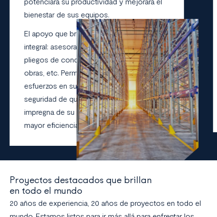
potenciará su productividad y mejorará el
bienestar de sus equipos.
El apoyo que brinda CUBIC33 Grupo es
integral: asesoramiento, redacción de
pliegos de condiciones, seguimiento de
obras, etc. Permitimos así centrar sus
esfuerzos en su negocio principal. Tenga la
seguridad de que CUBIC33 Group se
impregna de su actividad para lograr una
mayor eficiencia.
Proyectos destacados que brillan
en todo el mundo
20 años de experiencia, 20 años de proyectos en todo el
mundo. Estamos listos para ir más allá para enfrentar los