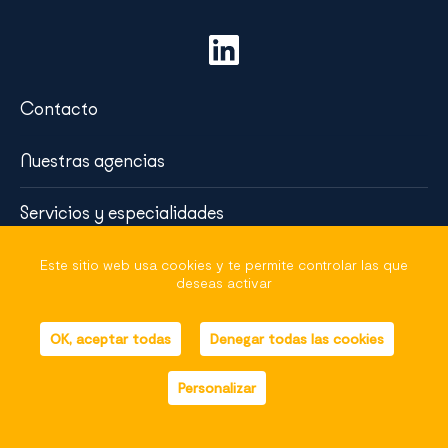
Contacto
Nuestras agencias
Servicios y especialidades
Visión y Desafíos
Este sitio web usa cookies y te permite controlar las que
deseas activar
Mapa del sitio
OK, aceptar todas
Denegar todas las cookies
Avisos legales
helli•hello
, french marketing
Personalizar
Panel de gestión de cookies