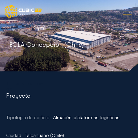
Visión y Desafíos
ECLA Concepcion (Chile)
Servicios y especialidades
Proyectos
Nuestras agencias
Idioma actual:

es
Contacto
Proyecto
Español
Tipología de edificio :
Almacén, plataformas logísticas
Ciudad :
Talcahuano (Chile)