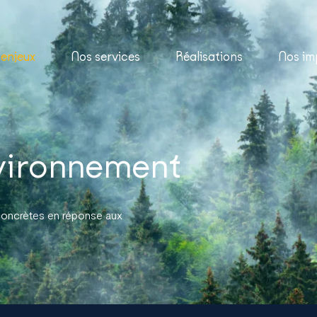
 enjeux
Nos services
Réalisations
Nos im
nvironnement
oncrètes en réponse aux