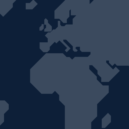
 Building
truction SL
 33 Maroc