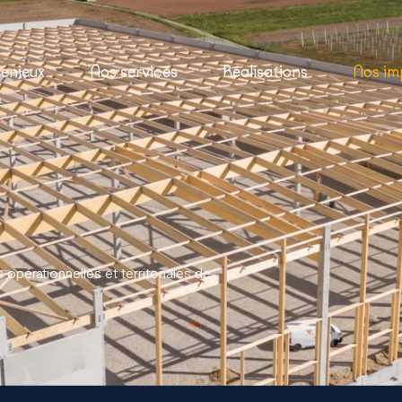
 enjeux
Nos services
Réalisations
Nos im
opérationnelles et territoriales de