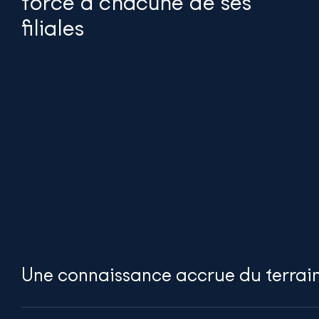
force à chacune de ses
filiales
Une connaissance accrue du terrai