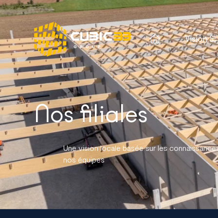
Vision &
Nos filiales
Une vision locale basée sur les connaissances 
nos équipes