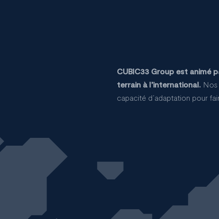
CUBIC33 Group est animé par
terrain à l’international.
Nos é
capacité d’adaptation pour faire
bic 33 France
RL
 Portugal