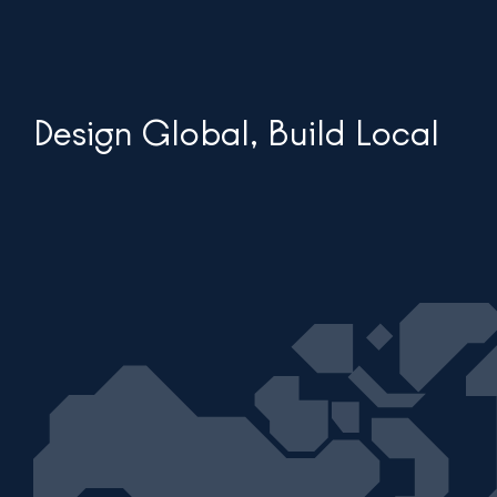
Design Global, Build Local
Cu
SA
Cubic 33